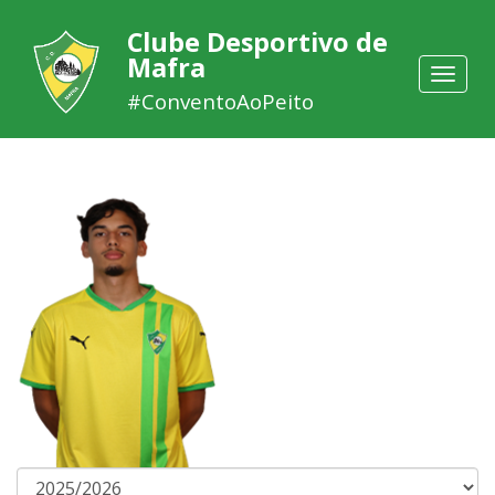
Clube Desportivo de
Mafra
Toggle
navigat
#ConventoAoPeito