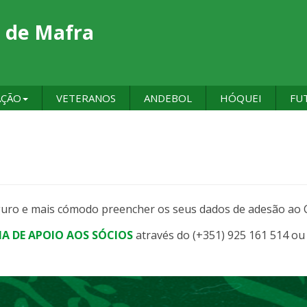
 de Mafra
AÇÃO
VETERANOS
ANDEBOL
HÓQUEI
FU
seguro e mais cómodo preencher os seus dados de adesão ao 
HA DE APOIO AOS SÓCIOS
através do (+351) 925 161 514 o