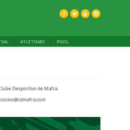
TSAL
ATLETISMO
POOL
Clube Desportivo de Mafra.
u socios@cdmafra.com