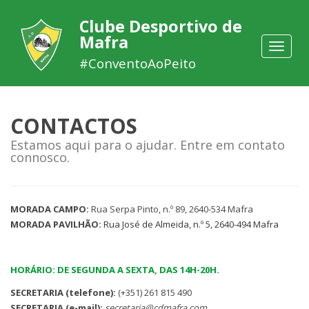
Clube Desportivo de
Mafra
Toggle
navigat
#ConventoAoPeito
CONTACTOS
Estamos aqui para o ajudar. Entre em contato
connosco.
MORADA CAMPO:
Rua Serpa Pinto, n.º 89, 2640-534 Mafra
MORADA PAVILHÃO:
Rua José de Almeida, n.º 5, 2640-494 Mafra
HORÁRIO: DE SEGUNDA A SEXTA, DAS 14H-20H.
SECRETARIA (telefone):
(+351) 261 815 490
SECRETARIA (e-mail):
secretaria@cdmafra.com