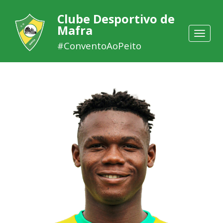
Clube Desportivo de
Mafra
Toggle
navigat
#ConventoAoPeito