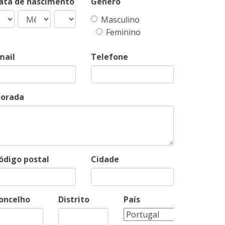
ata de nascimento
Género
Masculino
Feminino
mail
Telefone
orada
ódigo postal
Cidade
oncelho
Distrito
País