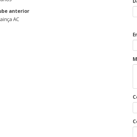
D
ube anterior
cainça AC
E
M
C
C