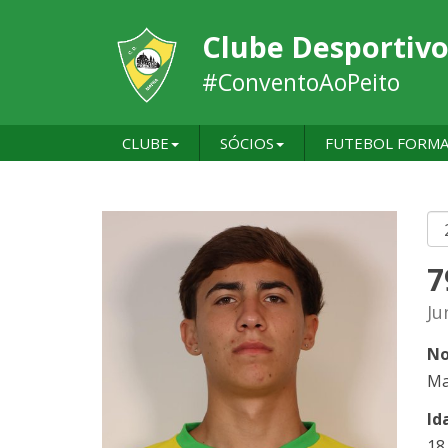
Clube Desportivo
#ConventoAoPeito
CLUBE
SÓCIOS
FUTEBOL FORM
7
Ju
No
Ma
Id
18