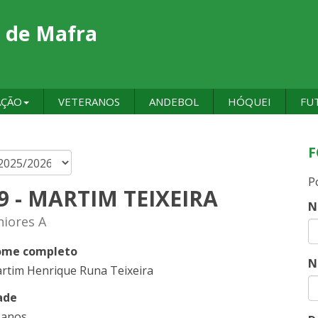
 de Mafra
AÇÃO
VETERANOS
ANDEBOL
HÓQUEI
FU
F
P
9 - MARTIM TEIXEIRA
N
niores A
me completo
N
rtim Henrique Runa Teixeira
ade
 anos