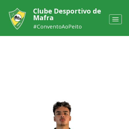
Clube Desportivo de
Mafra
Toggle
navigat
#ConventoAoPeito