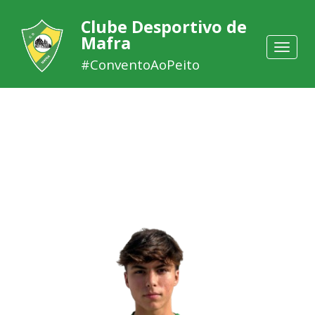
Clube Desportivo de
Mafra
Toggle
navigat
#ConventoAoPeito