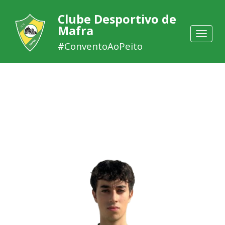
Clube Desportivo de
Mafra
Toggle
navigat
#ConventoAoPeito