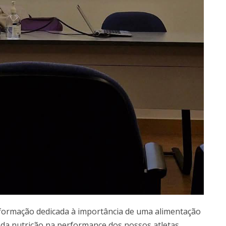
formação dedicada à importância de uma alimentação
da nutrição na performance dos nossos atletas.