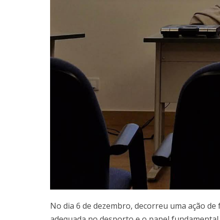
No dia 6 de dezembro, decorreu uma ação de 
adequada no desporto e o papel fundamental 