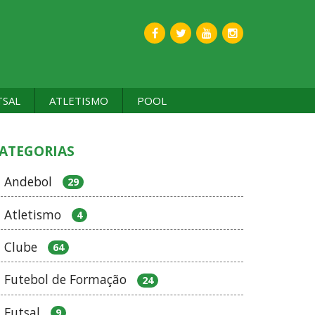
TSAL
ATLETISMO
POOL
ATEGORIAS
Andebol
29
Atletismo
4
Clube
64
Futebol de Formação
24
Futsal
9