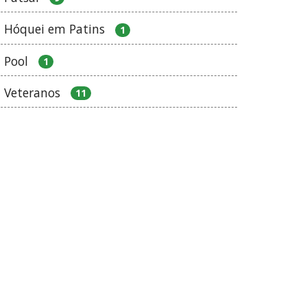
Hóquei em Patins
1
Pool
1
Veteranos
11