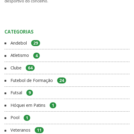
desportivo do concelho.
CATEGORIAS
Andebol
29
Atletismo
4
Clube
64
Futebol de Formação
24
Futsal
9
Hóquei em Patins
1
Pool
1
Veteranos
11