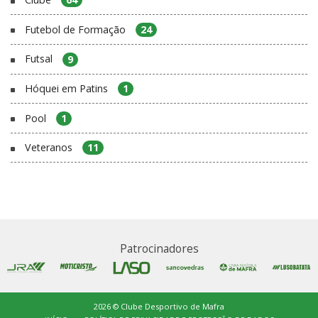
Futebol de Formação
24
Futsal
9
Hóquei em Patins
1
Pool
1
Veteranos
11
Patrocinadores
2026 © Clube Desportivo de Mafra