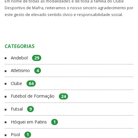
Em nome de todas as modalidades e de toda a família do Clube
Desportivo de Mafra, reiteramos o nosso sincero agradecimento por
este gesto de elevado sentido cívico e responsabilidade social.
CATEGORIAS
Andebol
29
Atletismo
4
Clube
64
Futebol de Formação
24
Futsal
9
Hóquei em Patins
1
Pool
1