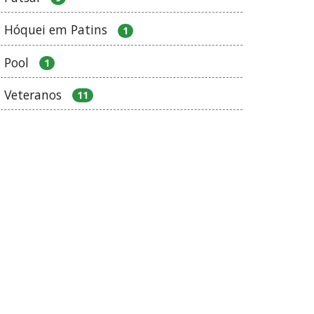
Hóquei em Patins
1
Pool
1
Veteranos
11