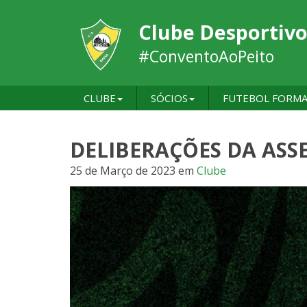
Clube Desportivo
#ConventoAoPeito
CLUBE
SÓCIOS
FUTEBOL FORM
DELIBERAÇÕES DA ASS
25 de Março de 2023
em
Clube