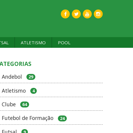
TSAL
ATLETISMO
POOL
ATEGORIAS
Andebol
29
Atletismo
4
Clube
64
Futebol de Formação
24
Futsal
9