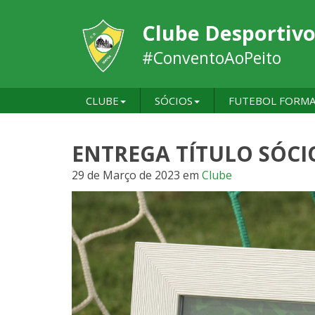
Clube Desportivo
#ConventoAoPeito
CLUBE
SÓCIOS
FUTEBOL FORM
ENTREGA TÍTULO SÓC
29 de Março de 2023
em
Clube