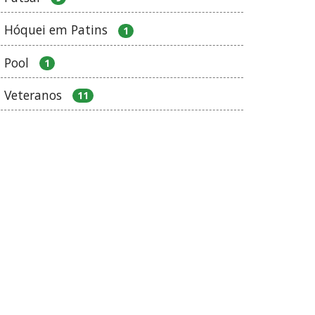
Hóquei em Patins
1
Pool
1
Veteranos
11