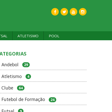
TSAL
ATLETISMO
POOL
ATEGORIAS
Andebol
29
Atletismo
4
Clube
64
Futebol de Formação
24
Futsal
9