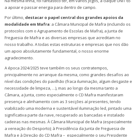
Na mesma linha, foi fantástico ter, em vários jogos, a claque UNIT 65
a apoiar e passar energia para dentro de campo.
Por último,
destacar o papel central dos grandes apoios da
modalidade em Mafra
: a Câmara Municipal de Mafra (incluindo os
protocolos com o Agrupamento de Escolas de Mafra), a Junta de
Freguesia de Mafra e as diversas empresas que acreditam no
nosso trabalho. A todas estas estruturas e empresas que nos dão
um apoio absolutamente fundamental, o nosso enorme
agradecimento.
A época 2024/2025 teve também os seus contratempos,
principalmente no arranque da mesma, como grandes desafios ao
nível das condições do pavilhão (fraca iluminação, algum desgaste e
necessidade de limpeza, …), mas ao longo da mesma tanto a
Câmara, a Junta, como especialmente o CD Mafra manifestaram
presença e alinhamento com as 3 secções aí presentes, tendo
viabilizado uma moderna e sustentável iluminação led, pintado uma
significativa parte da nave, recuperado as bancadas e instalado
cadeiras nas mesmas. À Câmara Municipal de Mafra (especialmente
a vereação do Desporto); à Presidência da Junta de Freguesia de
Mafra e à Direção do CD Mafra – especialmente o seu Presidente