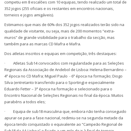
competiu em 8 escalões com 10 equipas, tendo realizado um total de
352 jogos (255 oficiais e os restantes em encontros nacionais,
torneios e jogos amigáveis).
Estimamos que mais de 60% dos 352 jogos realizados terão sido na
qualidade de visitante, ou seja, mais de 200 momentos “extra-
muros” de grande visibilidade para o trabalho da secção, mas
também para as marcas CD Mafra e Mafra.
Dos atletas inscritos e equipas em competição, três destaques:
· Atletas Sub14 convocados com regularidade para as Seleções
Regionais da Associação de Andebol de Lisboa: Helena Bernardino –
4ª época no CD Mafra; Miguel Paulo - 6ª época na formação; Diogo
Silva (entretanto transferido para o Sporting) e especialmente
Eduardo Fetter – 3ª época na formação e selecionado para o
Encontro Nacional de Seleções Regionais no final da época. Muitos
parabéns a todos eles;
· Equipa de sub18 masculina que, embora não tenha conseguido
apurar-se para a fase nacional, redimiu-se na segunda metade da
época tendo conquistado o equivalente ao “Campeão Regional de
Sub18 da AA Lisboa” e ficado a um golo de ir à final do torneio