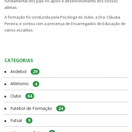
fundamental dos pais no apoio e desenvolvimento dos nossos
atletas.
A formação foi conduzida pela Psicóloga do clube, a Dra. Cláudia
Pereira, e contou com a presença de Encarregados de Educação de
vários escalões.
CATEGORIAS
Andebol
29
Atletismo
4
Clube
64
Futebol de Formação
24
Futsal
9