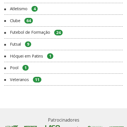
Atletismo
4
Clube
64
Futebol de Formação
24
Futsal
9
Hóquei em Patins
1
Pool
1
Veteranos
11
Patrocinadores