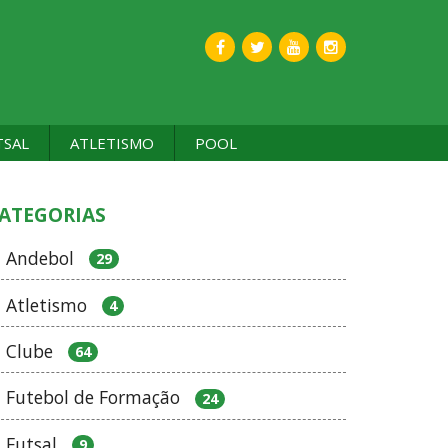
TSAL
ATLETISMO
POOL
ATEGORIAS
Andebol
29
Atletismo
4
Clube
64
Futebol de Formação
24
Futsal
9