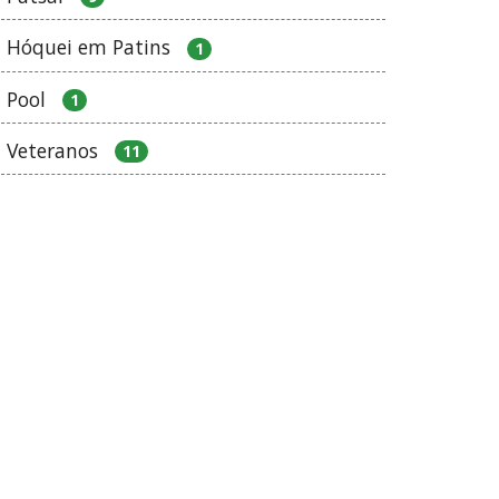
Hóquei em Patins
1
Pool
1
Veteranos
11