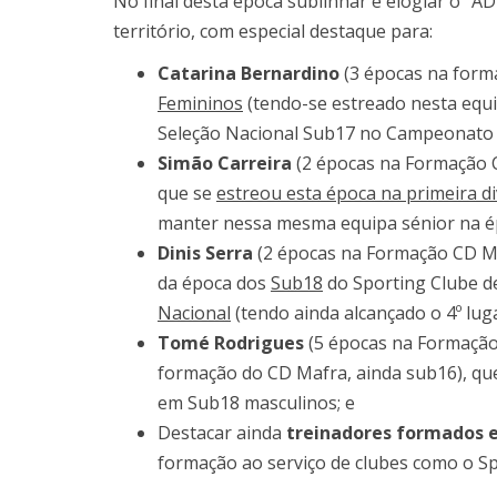
No final desta época sublinhar e elogiar o “
território, com especial destaque para:
Catarina Bernardino
(3 épocas na form
Femininos
(tendo-se estreado nesta equi
Seleção Nacional Sub17 no Campeonato d
Simão Carreira
(2 épocas na Formação C
que se
estreou esta época na primeira di
manter nessa mesma equipa sénior na é
Dinis Serra
(2 épocas na Formação CD Ma
da época dos
Sub18
do Sporting Clube d
Nacional
(tendo ainda alcançado o 4º lu
Tomé Rodrigues
(5 épocas na Formação
formação do CD Mafra, ainda sub16), qu
em Sub18 masculinos; e
Destacar ainda
treinadores formados 
formação ao serviço de clubes como o Sp