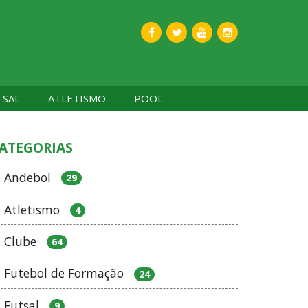
TSAL
ATLETISMO
POOL
ATEGORIAS
Andebol
29
Atletismo
4
Clube
64
Futebol de Formação
24
Futsal
9