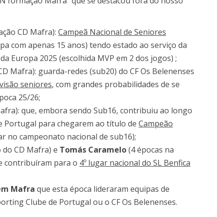
ADN formação Mafra” que se destacou fora do nosso
ação CD Mafra):
Campeã Nacional de Seniores
pa com apenas 15 anos) tendo estado ao serviço da
a Europa 2025 (escolhida MVP em 2 dos jogos) ;
D Mafra): guarda-redes (sub20) do CF Os Belenenses
visão seniores
, com grandes probabilidades de se
poca 25/26;
fra): que, embora sendo Sub16, contribuiu ao longo
e Portugal para chegarem ao título de
Campeão
gar no campeonato nacional de sub16);
 do CD Mafra) e
Tomás Caramelo
(4 épocas na
e contribuíram para o
4º lugar nacional do SL Benfica
em Mafra
que esta época lideraram equipas de
orting Clube de Portugal ou o CF Os Belenenses.