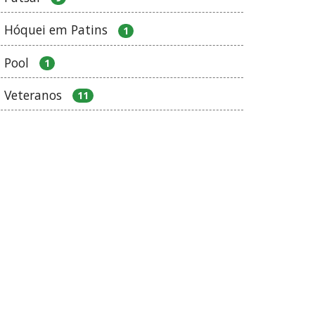
Hóquei em Patins
1
Pool
1
Veteranos
11