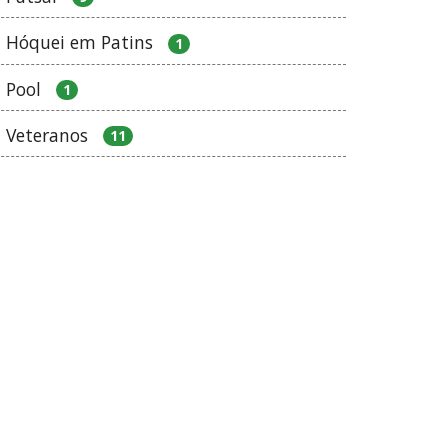
Hóquei em Patins
1
Pool
1
Veteranos
11