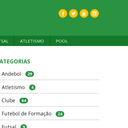
TSAL
ATLETISMO
POOL
ATEGORIAS
Andebol
29
Atletismo
4
Clube
64
Futebol de Formação
24
Futsal
9