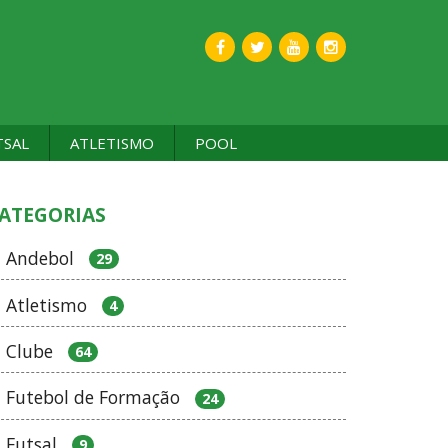
TSAL
ATLETISMO
POOL
ATEGORIAS
Andebol
29
Atletismo
4
Clube
64
Futebol de Formação
24
Futsal
9