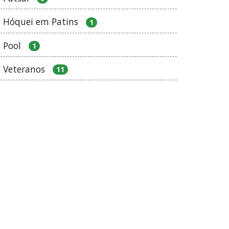
Hóquei em Patins
1
Pool
1
Veteranos
11