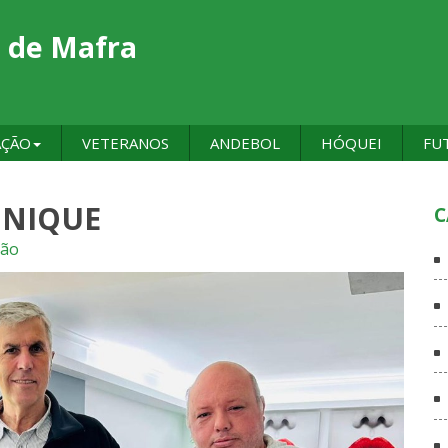
 de Mafra
AÇÃO
VETERANOS
ANDEBOL
HÓQUEI
FU
INIQUE
C
ção