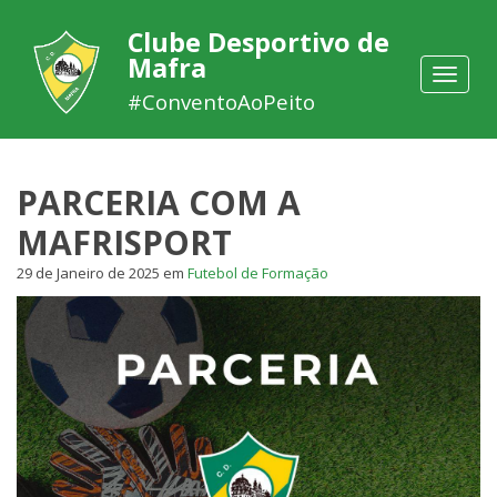
Clube Desportivo de
Mafra
Toggle
navigat
#ConventoAoPeito
PARCERIA COM A
MAFRISPORT
29 de Janeiro de 2025
em
Futebol de Formação