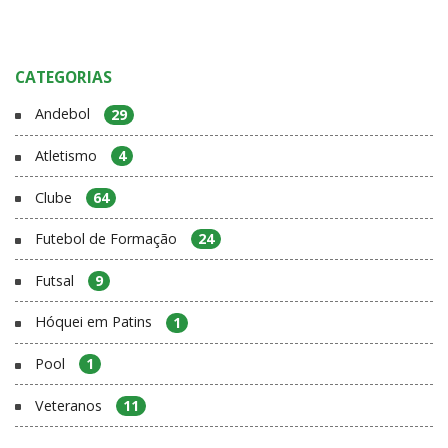
CATEGORIAS
Andebol
29
Atletismo
4
Clube
64
Futebol de Formação
24
Futsal
9
Hóquei em Patins
1
Pool
1
Veteranos
11