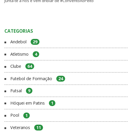
Junta-te a nós e vem driblar de #ConventoAoPeito
CATEGORIAS
Andebol
29
Atletismo
4
Clube
64
Futebol de Formação
24
Futsal
9
Hóquei em Patins
1
Pool
1
Veteranos
11