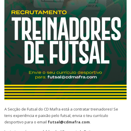
A Secção de Futsal do CD Mafra está a contratar treinadores! Se
tens experiência e paixão pelo futsal, envia o teu currículo
desportivo para o email
futsal@cdmafra.com
.