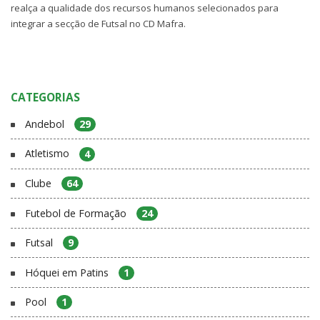
realça a qualidade dos recursos humanos selecionados para
integrar a secção de Futsal no CD Mafra.
CATEGORIAS
Andebol
29
Atletismo
4
Clube
64
Futebol de Formação
24
Futsal
9
Hóquei em Patins
1
Pool
1