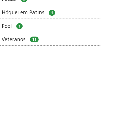
Hóquei em Patins
1
Pool
1
Veteranos
11