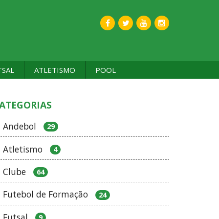
TSAL
ATLETISMO
POOL
ATEGORIAS
Andebol
29
Atletismo
4
Clube
64
Futebol de Formação
24
Futsal
9