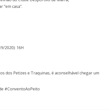
ar "em casa".
19/2020): 16H
s dos Petizes e Traquinas, é aconselhável chegar um
 de #ConventoAoPeito