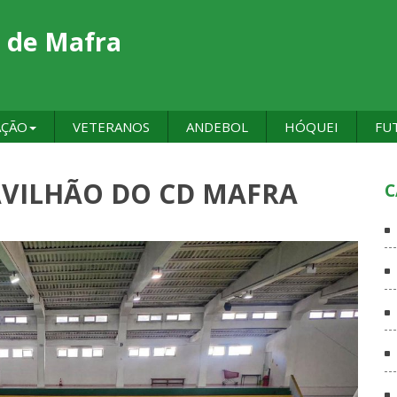
 de Mafra
AÇÃO
VETERANOS
ANDEBOL
HÓQUEI
FU
AVILHÃO DO CD MAFRA
C