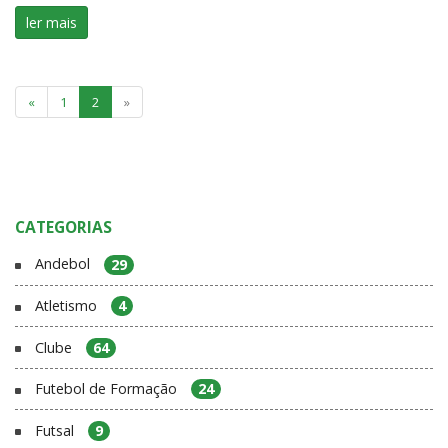
ler mais
«
1
2
»
CATEGORIAS
Andebol
29
Atletismo
4
Clube
64
Futebol de Formação
24
Futsal
9