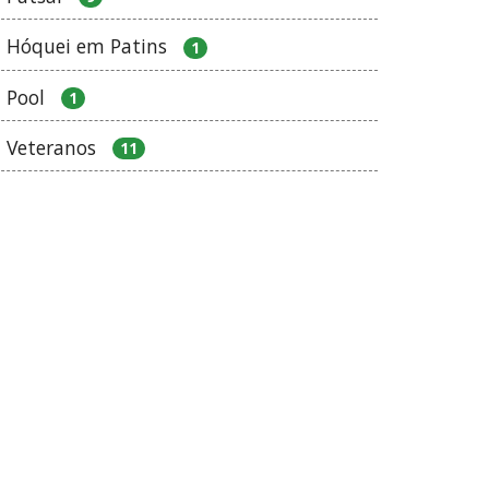
Hóquei em Patins
1
Pool
1
Veteranos
11