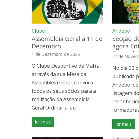
Clube
Andebol
Assembleia Geral a 11 de
Secção d
Dezembro
agora En
Formador
1 de Dezembro de 2025
27 de Novem
O Clube Desportivo de Mafra,
No dia 30 d
através da sua Mesa da
publicada p
Assembleia Geral, convoca
Andebol de
todos os seus sócios para a
listagem d
realização da Assembleia
reconhecid
Geral Ordinária, qu
formadoras 
ler mais
ler mais