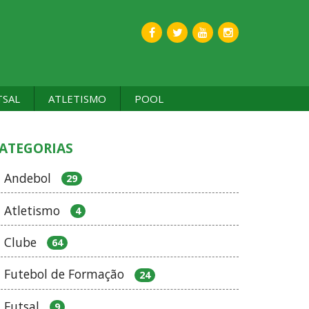
TSAL
ATLETISMO
POOL
ATEGORIAS
Andebol
29
Atletismo
4
Clube
64
Futebol de Formação
24
Futsal
9