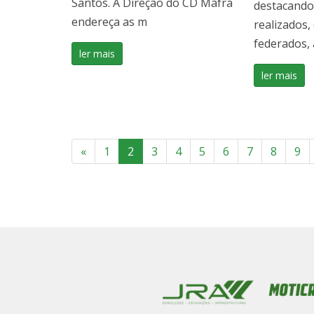
Santos. A Direção do CD Mafra
destacando
endereça as m
realizados,
federados, 
ler mais
ler mais
«
1
2
3
4
5
6
7
8
9