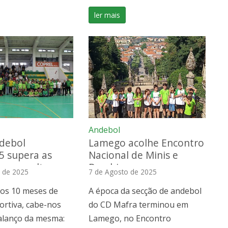
ler mais
Andebol
debol
Lamego acolhe Encontro
5 supera as
Nacional de Minis e
vas e volta a
Bambis
 de 2025
7 de Agosto de 2025
cordes
os 10 meses de
A época da secção de andebol
ortiva, cabe-nos
do CD Mafra terminou em
alanço da mesma:
Lamego, no Encontro