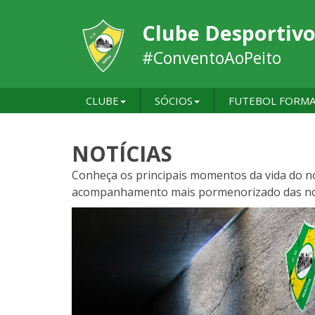
Clube Desportivo
#ConventoAoPeito
CLUBE
SÓCIOS
FUTEBOL FORM
NOTÍCIAS
Conheça os principais momentos da vida do no
acompanhamento mais pormenorizado das noss