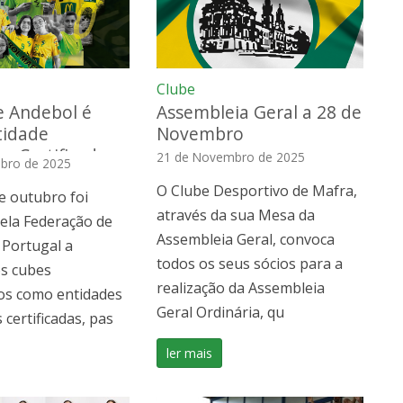
Clube
e Andebol é
Assembleia Geral a 28 de
tidade
Novembro
a Certificada
21 de Novembro de 2025
bro de 2025
O Clube Desportivo de Mafra,
e outubro foi
através da sua Mesa da
ela Federação de
Assembleia Geral, convoca
 Portugal a
todos os seus sócios para a
os cubes
realização da Assembleia
os como entidades
Geral Ordinária, qu
certificadas, pas
ler mais