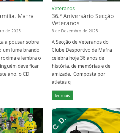
Veteranos
amília. Mafra
36.ª Aniversário Secção
Veteranos
ro de 2025
8 de Dezembro de 2025
ta a pousar sobre
A Secção de Veteranos do
o um lume brando
Clube Desportivo de Mafra
proxima e lembra o
celebra hoje 36 anos de
ninguém deve ficar
história, de memórias e de
Este ano, o CD
amizade. Composta por
atletas q
ler mais