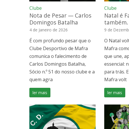
Clube
Clube
Nota de Pesar — Carlos
Natal é F
Domingos Batalha
também.
4 de Janeiro de 2026
9 de Dezemb
É com profundo pesar que o
O Natal vol
Clube Desportivo de Mafra
Mafra com
comunica o falecimento de
que une, a
Carlos Domingos Batalha,
essencial: 
Sócio n.º 51 do nosso clube e a
para trás. 
quem agra
Mafra volt
ler mais
ler mais