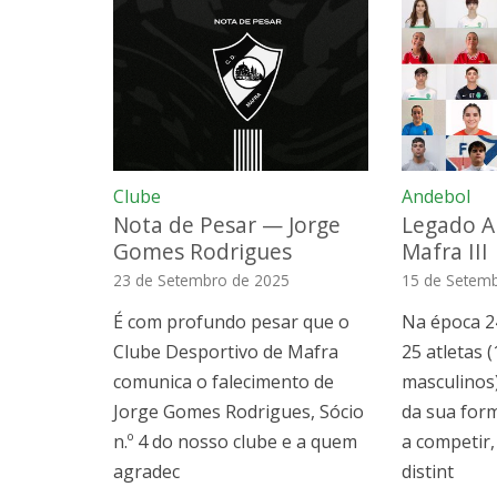
Clube
Andebol
Nota de Pesar — Jorge
Legado A
Gomes Rodrigues
Mafra III
23 de Setembro de 2025
15 de Setem
É com profundo pesar que o
Na época 2
Clube Desportivo de Mafra
25 atletas 
comunica o falecimento de
masculinos)
Jorge Gomes Rodrigues, Sócio
da sua for
n.º 4 do nosso clube e a quem
a competir,
agradec
distint