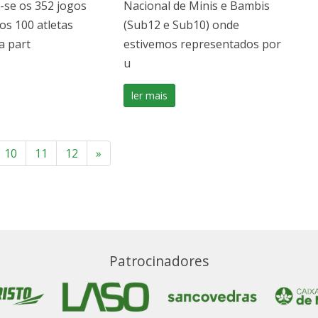
-se os 352 jogos
Nacional de Minis e Bambis
 os 100 atletas
(Sub12 e Sub10) onde
a part
estivemos representados por
u
ler mais
10
11
12
»
Patrocinadores