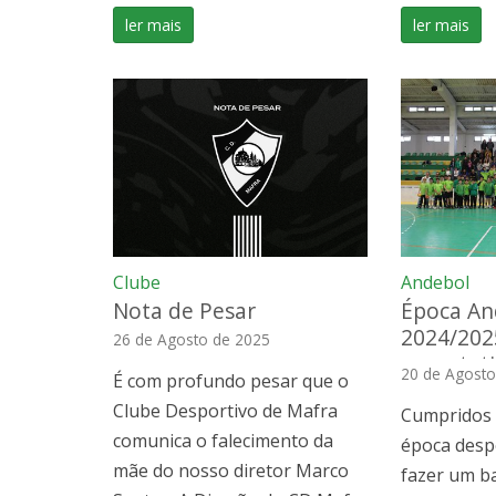
ler mais
ler mais
Clube
Andebol
Nota de Pesar
Época An
2024/202
26 de Agosto de 2025
expectati
20 de Agosto
É com profundo pesar que o
bater re
Clube Desportivo de Mafra
Cumpridos 
comunica o falecimento da
época desp
mãe do nosso diretor Marco
fazer um b